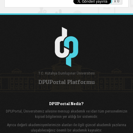
x 0
T.C. Kütahya Dumlupınar Üniversitesi
DPUPortal Platformu
DPUPortal Nedir?
DPUPortal, Üniversitemiz ailesine mensup akademik ve idari tüm personelimizin
kişisel bilgilerinin yer aldığı bir sistemidir.
Ayrıca değerli akademisyenlerimizin alanları ile ilgili güncel akademik yazılarına
ulaşabileceğiniz önemli bir akademik kaynaktır.