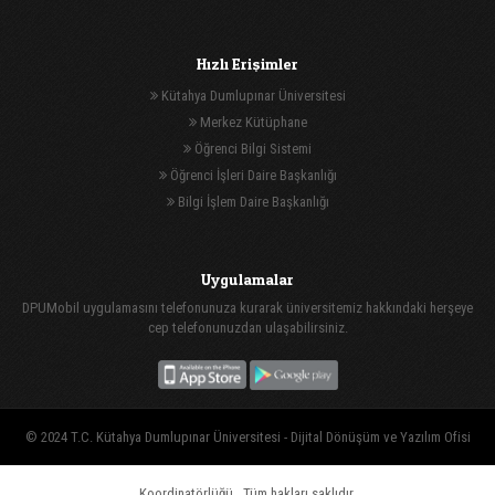
Hızlı Erişimler
Kütahya Dumlupınar Üniversitesi
Merkez Kütüphane
Öğrenci Bilgi Sistemi
Öğrenci İşleri Daire Başkanlığı
Bilgi İşlem Daire Başkanlığı
Uygulamalar
DPUMobil uygulamasını telefonunuza kurarak üniversitemiz hakkındaki herşeye
cep telefonunuzdan ulaşabilirsiniz.
© 2024 T.C. Kütahya Dumlupınar Üniversitesi -
Dijital Dönüşüm ve Yazılım Ofisi
Koordinatörlüğü
, Tüm hakları saklıdır.