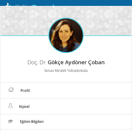
Mobil
Menü
Doç. Dr.
Gökçe Aydöner Çoban
Simav Meslek Yüksekokulu
Profil
Kişisel
Eğitim Bilgileri