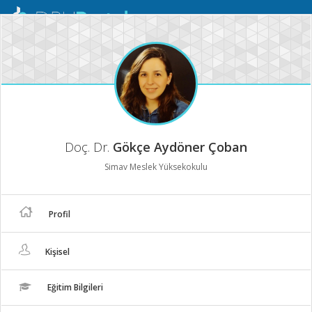
Mobil
Menü
Doç. Dr.
Gökçe Aydöner Çoban
Simav Meslek Yüksekokulu
Profil
Kişisel
Eğitim Bilgileri