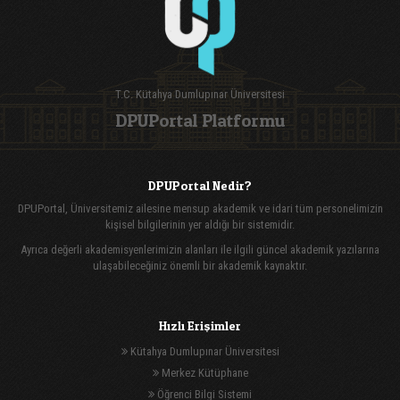
T.C. Kütahya Dumlupınar Üniversitesi
DPUPortal Platformu
DPUPortal Nedir?
DPUPortal, Üniversitemiz ailesine mensup akademik ve idari tüm personelimizin
kişisel bilgilerinin yer aldığı bir sistemidir.
Ayrıca değerli akademisyenlerimizin alanları ile ilgili güncel akademik yazılarına
ulaşabileceğiniz önemli bir akademik kaynaktır.
Hızlı Erişimler
Kütahya Dumlupınar Üniversitesi
Merkez Kütüphane
Öğrenci Bilgi Sistemi