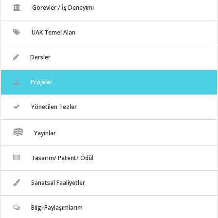
Görevler / İş Deneyimi
ÜAK Temel Alan
Dersler
Projeler
Yönetilen Tezler
Yayınlar
Tasarım/ Patent/ Ödül
Sanatsal Faaliyetler
Bilgi Paylaşımlarım