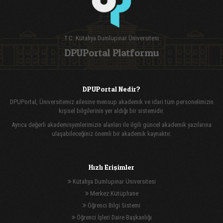
T.C. Kütahya Dumlupınar Üniversitesi
DPUPortal Platformu
DPUPortal Nedir?
DPUPortal, Üniversitemiz ailesine mensup akademik ve idari tüm personelimizin
kişisel bilgilerinin yer aldığı bir sistemidir.
Ayrıca değerli akademisyenlerimizin alanları ile ilgili güncel akademik yazılarına
ulaşabileceğiniz önemli bir akademik kaynaktır.
Hızlı Erişimler
Kütahya Dumlupınar Üniversitesi
Merkez Kütüphane
Öğrenci Bilgi Sistemi
Öğrenci İşleri Daire Başkanlığı