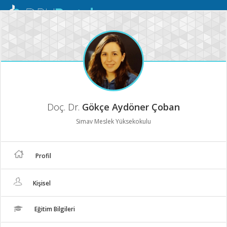
Mobil
Menü
Doç. Dr.
Gökçe Aydöner Çoban
Simav Meslek Yüksekokulu
Profil
Kişisel
Eğitim Bilgileri