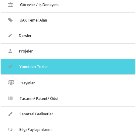
Görevler / İş Deneyimi
ÜAK Temel Alan
Dersler
Projeler
Yönetilen Tezler
Yayınlar
Tasarım/ Patent/ Ödül
Sanatsal Faaliyetler
Bilgi Paylaşımlarım