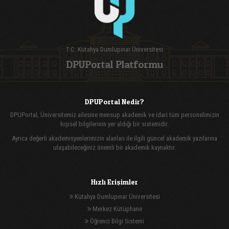
T.C. Kütahya Dumlupınar Üniversitesi
DPUPortal Platformu
DPUPortal Nedir?
DPUPortal, Üniversitemiz ailesine mensup akademik ve idari tüm personelimizin
kişisel bilgilerinin yer aldığı bir sistemidir.
Ayrıca değerli akademisyenlerimizin alanları ile ilgili güncel akademik yazılarına
ulaşabileceğiniz önemli bir akademik kaynaktır.
Hızlı Erişimler
Kütahya Dumlupınar Üniversitesi
Merkez Kütüphane
Öğrenci Bilgi Sistemi