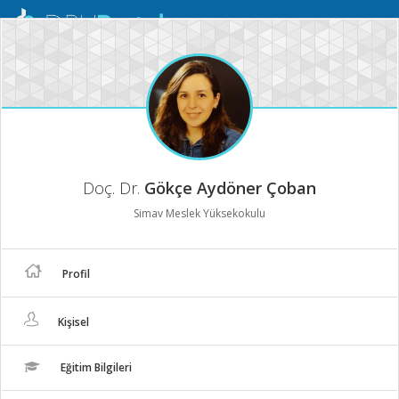
Mobil
Menü
Doç. Dr.
Gökçe Aydöner Çoban
Simav Meslek Yüksekokulu
Profil
Kişisel
Eğitim Bilgileri