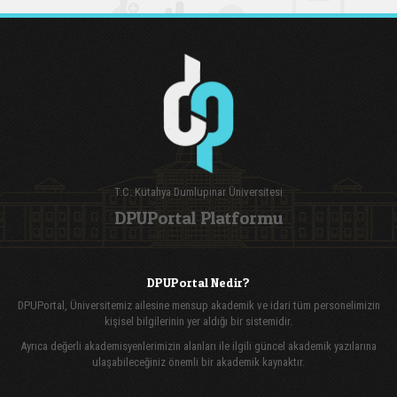
T.C. Kütahya Dumlupınar Üniversitesi
DPUPortal Platformu
DPUPortal Nedir?
DPUPortal, Üniversitemiz ailesine mensup akademik ve idari tüm personelimizin
kişisel bilgilerinin yer aldığı bir sistemidir.
Ayrıca değerli akademisyenlerimizin alanları ile ilgili güncel akademik yazılarına
ulaşabileceğiniz önemli bir akademik kaynaktır.