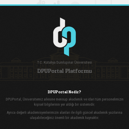
T.C. Kütahya Dumlupınar Üniversitesi
DPUPortal Platformu
DPUPortal Nedir?
DPUPortal, Üniversitemiz ailesine mensup akademik ve idari tüm personelimizin
kişisel bilgilerinin yer aldığı bir sistemidir.
Ayrıca değerli akademisyenlerimizin alanları ile ilgili güncel akademik yazılarına
ulaşabileceğiniz önemli bir akademik kaynaktır.