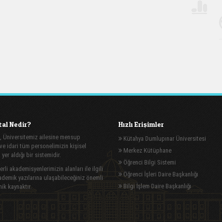
al Nedir?
Hızlı Erişimler
, Üniversitemiz ailesine mensup
Kütahya Dumlupınar Üniversitesi
e idari tüm personelimizin kişisel
Merkez Kütüphane
n yer aldığı bir sistemidir.
Öğrenci Bilgi Sistemi
rli akademisyenlerimizin alanları ile ilgili
Öğrenci İşleri Daire Başkanlığı
demik yazılarına ulaşabileceğiniz önemli
Bilgi İşlem Daire Başkanlığı
ik kaynaktır.