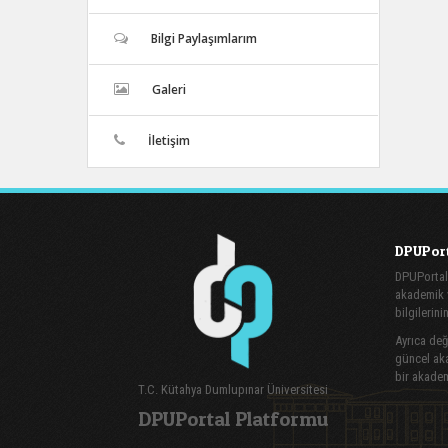
Bilgi Paylaşımlarım
Galeri
İletişim
DPUPort
DPUPortal
akademik v
bilgilerini
Ayrıca değe
güncel aka
bir akadem
T.C. Kütahya Dumlupınar Üniversitesi
DPUPortal Platformu