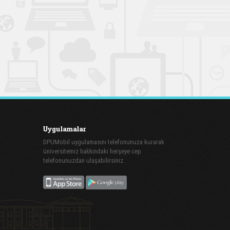
Uygulamalar
DPUMobil uygulamasını telefonunuza kurarak
üniversitemiz hakkındaki herşeye cep
telefonunuzdan ulaşabilirsiniz.