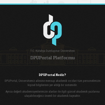
T.C. Kütahya Dumlupınar Üniversitesi
DPUPortal Platformu
DPUPortal Nedir?
DPUPortal, Üniversitemiz ailesine mensup akademik ve idari tüm personelimizin
kişisel bilgilerinin yer aldığı bir sistemidir.
Ayrıca değerli akademisyenlerimizin alanları ile ilgili güncel akademik yazılarına
ulaşabileceğiniz önemli bir akademik kaynaktır.