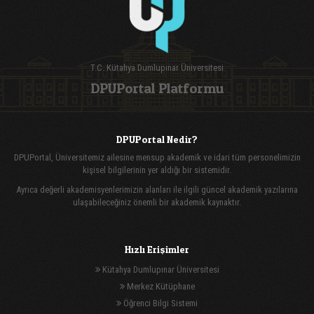
T.C. Kütahya Dumlupınar Üniversitesi
DPUPortal Platformu
DPUPortal Nedir?
DPUPortal, Üniversitemiz ailesine mensup akademik ve idari tüm personelimizin
kişisel bilgilerinin yer aldığı bir sistemidir.
Ayrıca değerli akademisyenlerimizin alanları ile ilgili güncel akademik yazılarına
ulaşabileceğiniz önemli bir akademik kaynaktır.
Hızlı Erişimler
Kütahya Dumlupınar Üniversitesi
Merkez Kütüphane
Öğrenci Bilgi Sistemi