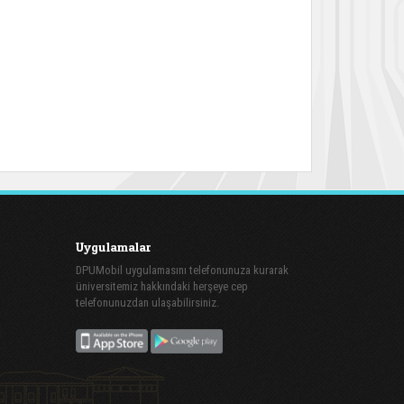
Uygulamalar
DPUMobil uygulamasını telefonunuza kurarak
üniversitemiz hakkındaki herşeye cep
telefonunuzdan ulaşabilirsiniz.