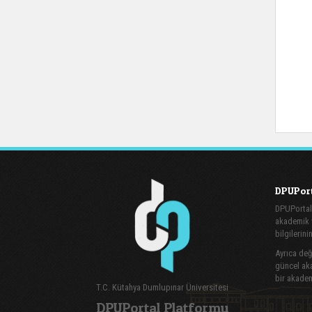
DPUPort
DPUPortal
akademik v
bilgilerini
Ayrıca değe
güncel aka
bir akadem
T.C. Kütahya Dumlupınar Üniversitesi
DPUPortal Platformu