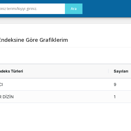
ndeksine Göre Grafiklerim
deks Türleri
Sayıları
CI
9
R DİZİN
1