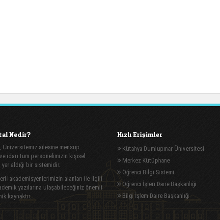
al Nedir?
Hızlı Erişimler
, Üniversitemiz ailesine mensup
Kütahya Dumlupınar Üniversitesi
e idari tüm personelimizin kişisel
Merkez Kütüphane
n yer aldığı bir sistemidir.
Öğrenci Bilgi Sistemi
rli akademisyenlerimizin alanları ile ilgili
Öğrenci İşleri Daire Başkanlığı
demik yazılarına ulaşabileceğiniz önemli
Bilgi İşlem Daire Başkanlığı
ik kaynaktır.