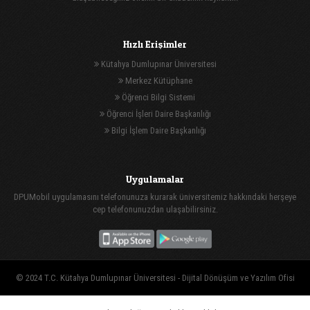
Hızlı Erişimler
Kütahya Dumlupınar Üniversitesi
Merkez Kütüphane
Öğrenci Bilgi Sistemi
Öğrenci İşleri Daire Başkanlığı
Bilgi İşlem Daire Başkanlığı
Uygulamalar
DPUMobil uygulamasını telefonunuza kurarak üniversitemiz hakkındaki herşeye
cep telefonunuzdan ulaşabilirsiniz.
© 2024 T.C. Kütahya Dumlupınar Üniversitesi -
Dijital Dönüşüm ve Yazılım Ofisi