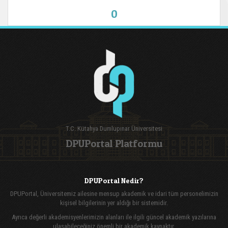
0
T.C. Kütahya Dumlupınar Üniversitesi
DPUPortal Platformu
DPUPortal Nedir?
DPUPortal, Üniversitemiz ailesine mensup akademik ve idari tüm personelimizin
kişisel bilgilerinin yer aldığı bir sistemidir.
Ayrıca değerli akademisyenlerimizin alanları ile ilgili güncel akademik yazılarına
ulaşabileceğiniz önemli bir akademik kaynaktır.