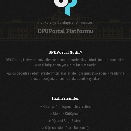
T.C. Kütahya Dumlupınar Üniversitesi
DPUPortal Platformu
DPUPortal Nedir?
DPUPortal, Üniversitemiz ailesine mensup akademik ve idari tüm personelimizin
kişisel bilgilerinin yer aldığı bir sistemidir.
Ayrıca değerli akademisyenlerimizin alanları ile ilgili güncel akademik yazılarına
ulaşabileceğiniz önemli bir akademik kaynaktır.
Hızlı Erişimler
Kütahya Dumlupınar Üniversitesi
Merkez Kütüphane
Öğrenci Bilgi Sistemi
Öğrenci İşleri Daire Başkanlığı