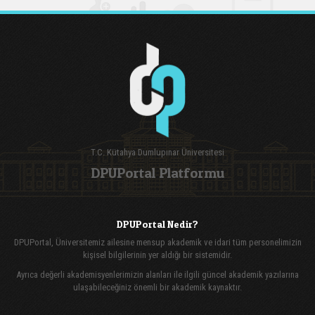
T.C. Kütahya Dumlupınar Üniversitesi
DPUPortal Platformu
DPUPortal Nedir?
DPUPortal, Üniversitemiz ailesine mensup akademik ve idari tüm personelimizin
kişisel bilgilerinin yer aldığı bir sistemidir.
Ayrıca değerli akademisyenlerimizin alanları ile ilgili güncel akademik yazılarına
ulaşabileceğiniz önemli bir akademik kaynaktır.