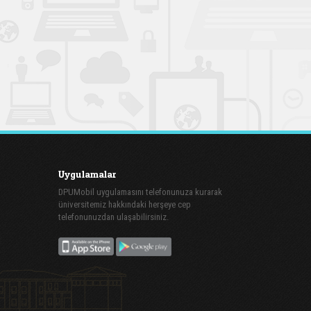
Uygulamalar
DPUMobil uygulamasını telefonunuza kurarak
üniversitemiz hakkındaki herşeye cep
telefonunuzdan ulaşabilirsiniz.