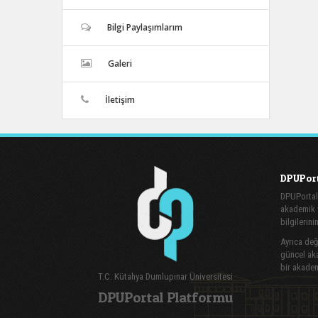
Bilgi Paylaşımlarım
Galeri
İletişim
DPUPort
DPUPortal
akademik v
bilgilerini
Ayrıca değe
güncel aka
bir akadem
T.C. Kütahya Dumlupınar Üniversitesi
DPUPortal Platformu