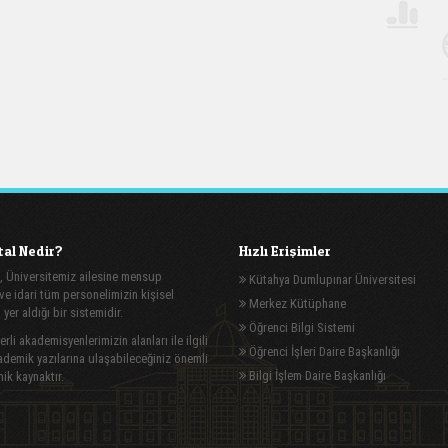
al Nedir?
Hızlı Erişimler
, Üniversitemiz ailesine mensup
Kütahya Dumlupınar Üniversitesi
e idari tüm personelimizin kişisel
Merkez Kütüphane
n yer aldığı bir sistemidir.
Öğrenci Bilgi Sistemi
rli akademisyenlerimizin alanları ile ilgili
Öğrenci İşleri Daire Başkanlığı
demik yazılarına ulaşabileceğiniz önemli
Bilgi İşlem Daire Başkanlığı
ik kaynaktır.