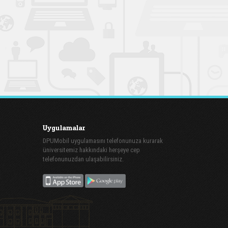
Uygulamalar
DPUMobil uygulamasını telefonunuza kurarak
üniversitemiz hakkındaki herşeye cep
telefonunuzdan ulaşabilirsiniz.