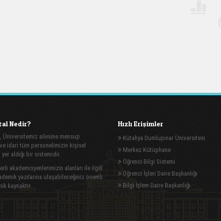
al Nedir?
Hızlı Erişimler
, Üniversitemiz ailesine mensup
Kütahya Dumlupınar Üniversitesi
e idari tüm personelimizin kişisel
Merkez Kütüphane
n yer aldığı bir sistemidir.
Öğrenci Bilgi Sistemi
rli akademisyenlerimizin alanları ile ilgili
Öğrenci İşleri Daire Başkanlığı
demik yazılarına ulaşabileceğiniz önemli
Bilgi İşlem Daire Başkanlığı
ik kaynaktır.