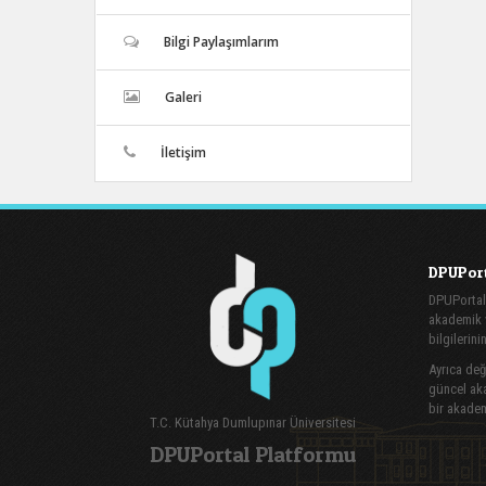
Bilgi Paylaşımlarım
Galeri
İletişim
DPUPort
DPUPortal
akademik v
bilgilerini
Ayrıca değe
güncel aka
bir akadem
T.C. Kütahya Dumlupınar Üniversitesi
DPUPortal Platformu