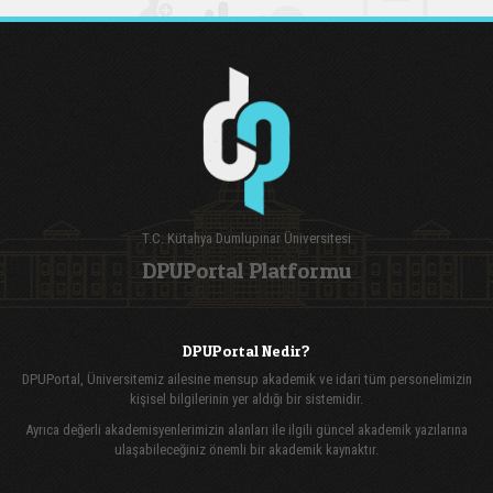
T.C. Kütahya Dumlupınar Üniversitesi
DPUPortal Platformu
DPUPortal Nedir?
DPUPortal, Üniversitemiz ailesine mensup akademik ve idari tüm personelimizin
kişisel bilgilerinin yer aldığı bir sistemidir.
Ayrıca değerli akademisyenlerimizin alanları ile ilgili güncel akademik yazılarına
ulaşabileceğiniz önemli bir akademik kaynaktır.