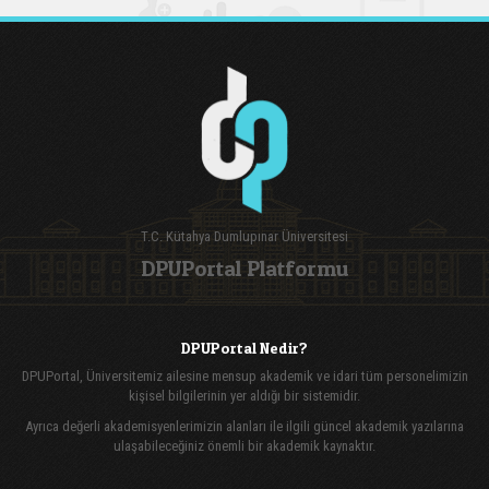
T.C. Kütahya Dumlupınar Üniversitesi
DPUPortal Platformu
DPUPortal Nedir?
DPUPortal, Üniversitemiz ailesine mensup akademik ve idari tüm personelimizin
kişisel bilgilerinin yer aldığı bir sistemidir.
Ayrıca değerli akademisyenlerimizin alanları ile ilgili güncel akademik yazılarına
ulaşabileceğiniz önemli bir akademik kaynaktır.