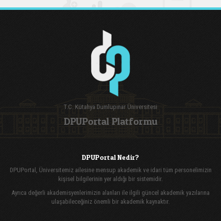
T.C. Kütahya Dumlupınar Üniversitesi
DPUPortal Platformu
DPUPortal Nedir?
DPUPortal, Üniversitemiz ailesine mensup akademik ve idari tüm personelimizin
kişisel bilgilerinin yer aldığı bir sistemidir.
Ayrıca değerli akademisyenlerimizin alanları ile ilgili güncel akademik yazılarına
ulaşabileceğiniz önemli bir akademik kaynaktır.