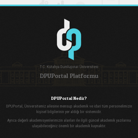
T.C. Kütahya Dumlupınar Üniversitesi
DPUPortal Platformu
DPUPortal Nedir?
DPUPortal, Üniversitemiz ailesine mensup akademik ve idari tüm personelimizin
kişisel bilgilerinin yer aldığı bir sistemidir.
Ayrıca değerli akademisyenlerimizin alanları ile ilgili güncel akademik yazılarına
ulaşabileceğiniz önemli bir akademik kaynaktır.