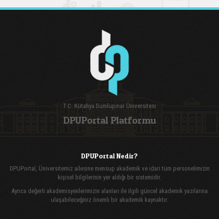
T.C. Kütahya Dumlupınar Üniversitesi
DPUPortal Platformu
DPUPortal Nedir?
DPUPortal, Üniversitemiz ailesine mensup akademik ve idari tüm personelimizin
kişisel bilgilerinin yer aldığı bir sistemidir.
Ayrıca değerli akademisyenlerimizin alanları ile ilgili güncel akademik yazılarına
ulaşabileceğiniz önemli bir akademik kaynaktır.