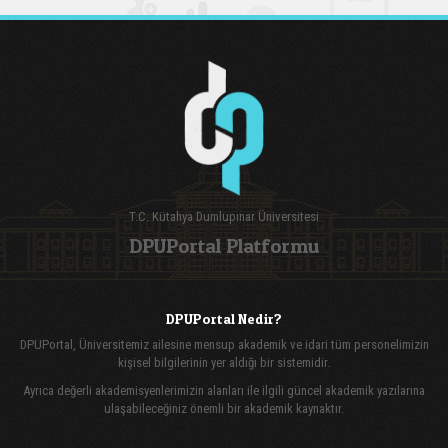
T.C. Kütahya Dumlupınar Üniversitesi
DPUPortal Platformu
DPUPortal Nedir?
DPUPortal, Üniversitemiz ailesine mensup akademik ve idari tüm personelimizin
kişisel bilgilerinin yer aldığı bir sistemidir.
Ayrıca değerli akademisyenlerimizin alanları ile ilgili güncel akademik yazılarına
ulaşabileceğiniz önemli bir akademik kaynaktır.