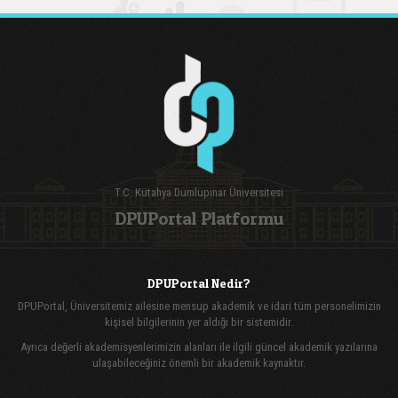
T.C. Kütahya Dumlupınar Üniversitesi
DPUPortal Platformu
DPUPortal Nedir?
DPUPortal, Üniversitemiz ailesine mensup akademik ve idari tüm personelimizin
kişisel bilgilerinin yer aldığı bir sistemidir.
Ayrıca değerli akademisyenlerimizin alanları ile ilgili güncel akademik yazılarına
ulaşabileceğiniz önemli bir akademik kaynaktır.