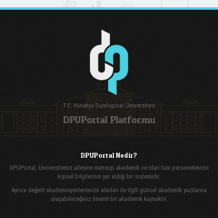
T.C. Kütahya Dumlupınar Üniversitesi
DPUPortal Platformu
DPUPortal Nedir?
DPUPortal, Üniversitemiz ailesine mensup akademik ve idari tüm personelimizin
kişisel bilgilerinin yer aldığı bir sistemidir.
Ayrıca değerli akademisyenlerimizin alanları ile ilgili güncel akademik yazılarına
ulaşabileceğiniz önemli bir akademik kaynaktır.