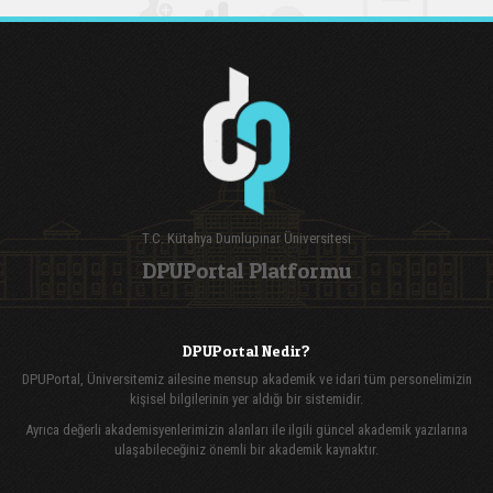
T.C. Kütahya Dumlupınar Üniversitesi
DPUPortal Platformu
DPUPortal Nedir?
DPUPortal, Üniversitemiz ailesine mensup akademik ve idari tüm personelimizin
kişisel bilgilerinin yer aldığı bir sistemidir.
Ayrıca değerli akademisyenlerimizin alanları ile ilgili güncel akademik yazılarına
ulaşabileceğiniz önemli bir akademik kaynaktır.