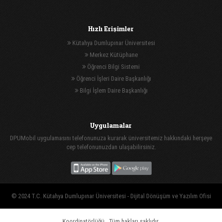
Hızlı Erişimler
Kütahya Dumlupınar Üniversitesi
Merkez Kütüphane
Öğrenci Bilgi Sistemi
Öğrenci İşleri Daire Başkanlığı
Bilgi İşlem Daire Başkanlığı
Uygulamalar
DPUMobil uygulamasını telefonunuza kurarak üniversitemiz hakkındaki herşeye
cep telefonunuzdan ulaşabilirsiniz.
© 2024 T.C. Kütahya Dumlupınar Üniversitesi -
Dijital Dönüşüm ve Yazılım Ofisi
Koordinatörlüğü
, Tüm hakları saklıdır.