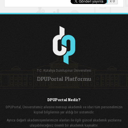
x 0
T.C. Kütahya Dumlupınar Üniversitesi
DPUPortal Platformu
DPUPortal Nedir?
DPUPortal, Üniversitemiz ailesine mensup akademik ve idari tüm personelimizin
kişisel bilgilerinin yer aldığı bir sistemidir.
Ayrıca değerli akademisyenlerimizin alanları ile ilgili güncel akademik yazılarına
ulaşabileceğiniz önemli bir akademik kaynaktır.