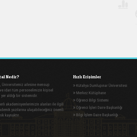
al Nedir?
Hızlı Erişimler
, Üniversitemiz ailesine mensup
Kütahya Dumlupınar Üniversitesi
e idari tüm personelimizin kişisel
Merkez Kütüphane
n yer aldığı bir sistemidir.
Öğrenci Bilgi Sistemi
rli akademisyenlerimizin alanları ile ilgili
Öğrenci İşleri Daire Başkanlığı
demik yazılarına ulaşabileceğiniz önemli
Bilgi İşlem Daire Başkanlığı
ik kaynaktır.