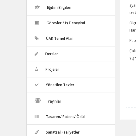
aya
Eğitim Bilgileri
serb
Görevler / İş Deneyimi
Ölçü
Har
ÜAK Temel Alan
Kab
Çal
Dersler
Yığm
Projeler
Yönetilen Tezler
Yayınlar
Tasarım/ Patent/ Ödül
Sanatsal Faaliyetler