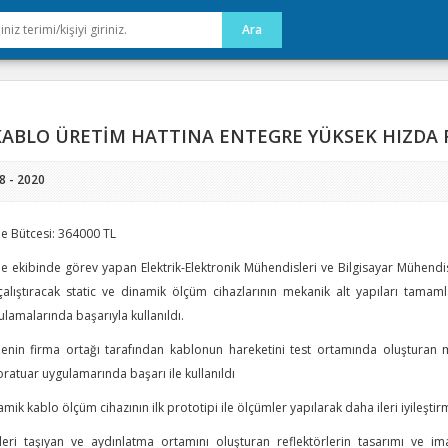
ABLO ÜRETİM HATTINA ENTEGRE YÜKSEK HIZDA 
8 - 2020
je Bütcesi: 364000 TL
e ekibinde görev yapan Elektrik-Elektronik Mühendisleri ve Bilgisayar Mühendisle
çalıştıracak static ve dinamik ölçüm cihazlarının mekanik alt yapıları tama
lamalarında başarıyla kullanıldı.
jenin firma ortağı tarafından kablonun hareketini test ortamında oluşturan
ratuar uygulamarında başarı ile kullanıldı
mik kablo ölçüm cihazının ilk prototipi ile ölçümler yapılarak daha ileri iyileştirme
leri taşıyan ve aydınlatma ortamını oluşturan reflektörlerin tasarımı ve imal