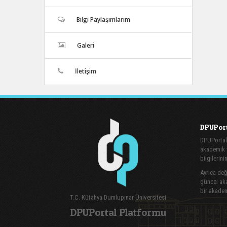
Bilgi Paylaşımlarım
Galeri
İletişim
DPUPort
DPUPortal
akademik v
bilgilerini
Ayrıca değe
güncel aka
bir akadem
T.C. Kütahya Dumlupınar Üniversitesi
DPUPortal Platformu