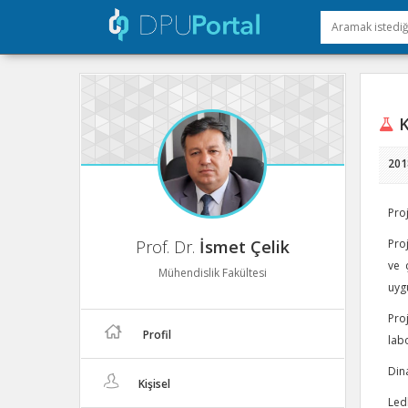
K
201
Pro
Prof. Dr.
İsmet Çelik
Proj
ve 
Mühendislik Fakültesi
uygu
Pro
Profil
labo
Dina
Kişisel
Led