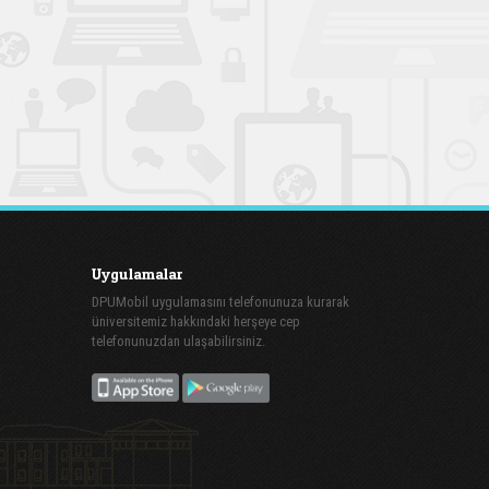
Uygulamalar
DPUMobil uygulamasını telefonunuza kurarak
üniversitemiz hakkındaki herşeye cep
telefonunuzdan ulaşabilirsiniz.