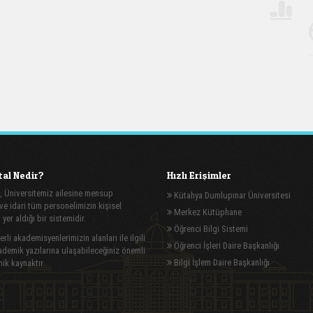
al Nedir?
Hızlı Erişimler
, Üniversitemiz ailesine mensup
Kütahya Dumlupınar Üniversitesi
e idari tüm personelimizin kişisel
Merkez Kütüphane
n yer aldığı bir sistemidir.
Öğrenci Bilgi Sistemi
rli akademisyenlerimizin alanları ile ilgili
Öğrenci İşleri Daire Başkanlığı
demik yazılarına ulaşabileceğiniz önemli
Bilgi İşlem Daire Başkanlığı
ik kaynaktır.