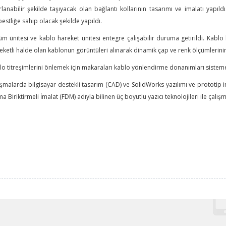
rlanabilir şekilde taşıyacak olan bağlantı kollarının tasarımı ve imalatı yapıld
estliğe sahip olacak şekilde yapıldı.
m ünitesi ve kablo hareket ünitesi entegre çalışabilir duruma getirildi. Kablo h
eketli halde olan kablonun görüntüleri alınarak dinamik çap ve renk ölçümlerini
lo titreşimlerini önlemek için makaraları kablo yönlendirme donanımları sisteme 
ışmalarda bilgisayar destekli tasarım (CAD) ve SolidWorks yazılımı ve prototip i
a Biriktirmeli İmalat (FDM) adıyla bilinen üç boyutlu yazıcı teknolojileri ile çalış