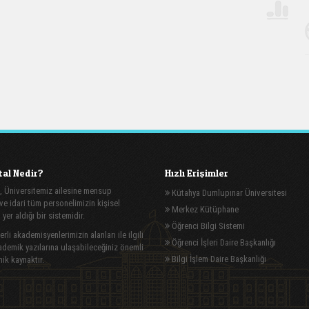
al Nedir?
Hızlı Erişimler
, Üniversitemiz ailesine mensup
Kütahya Dumlupınar Üniversitesi
e idari tüm personelimizin kişisel
Merkez Kütüphane
n yer aldığı bir sistemidir.
Öğrenci Bilgi Sistemi
rli akademisyenlerimizin alanları ile ilgili
Öğrenci İşleri Daire Başkanlığı
demik yazılarına ulaşabileceğiniz önemli
Bilgi İşlem Daire Başkanlığı
ik kaynaktır.