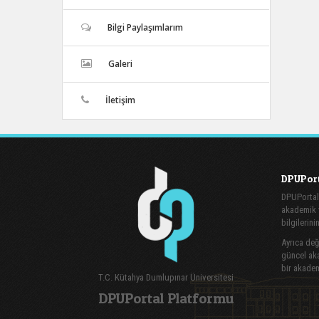
Bilgi Paylaşımlarım
Galeri
İletişim
DPUPort
DPUPortal
akademik v
bilgilerini
Ayrıca değe
güncel aka
bir akadem
T.C. Kütahya Dumlupınar Üniversitesi
DPUPortal Platformu