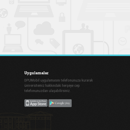
Uygulamalar
DPUMobil uygulamasını telefonunuza kurarak
üniversitemiz hakkındaki herşeye cep
telefonunuzdan ulaşabilirsiniz.