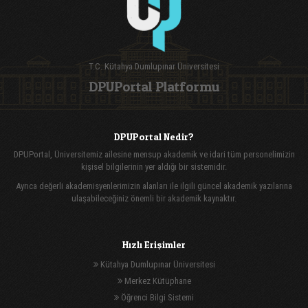
T.C. Kütahya Dumlupınar Üniversitesi
DPUPortal Platformu
DPUPortal Nedir?
DPUPortal, Üniversitemiz ailesine mensup akademik ve idari tüm personelimizin
kişisel bilgilerinin yer aldığı bir sistemidir.
Ayrıca değerli akademisyenlerimizin alanları ile ilgili güncel akademik yazılarına
ulaşabileceğiniz önemli bir akademik kaynaktır.
Hızlı Erişimler
Kütahya Dumlupınar Üniversitesi
Merkez Kütüphane
Öğrenci Bilgi Sistemi