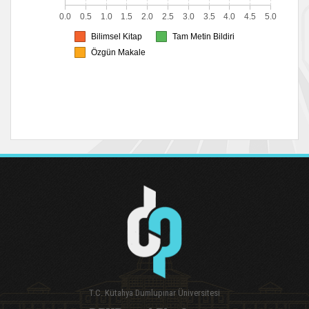
T.C. Kütahya Dumlupınar Üniversitesi