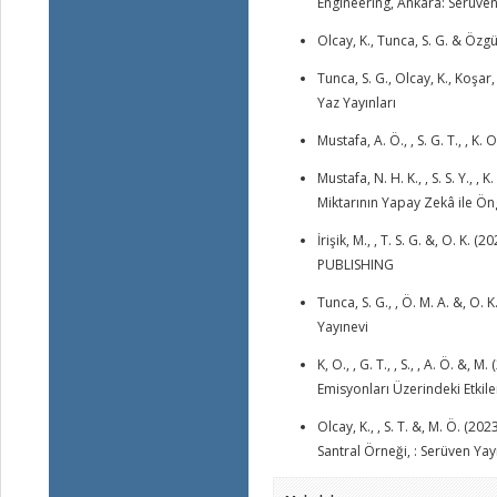
Engineering, Ankara: Serüven
Olcay, K., Tunca, S. G. & Özg
Tunca, S. G., Olcay, K., Koşa
Yaz Yayınları
Mustafa, A. Ö., , S. G. T., ,
Mustafa, N. H. K., , S. S. Y., 
Miktarının Yapay Zekâ ile Ö
İrişik, M., , T. S. G. &, O
PUBLISHING
Tunca, S. G., , Ö. M. A. &, O
Yayınevi
K, O., , G. T., , S., , A. Ö. &
Emisyonları Üzerindeki Etkile
Olcay, K., , S. T. &, M. Ö. (2
Santral Örneği, : Serüven Yay