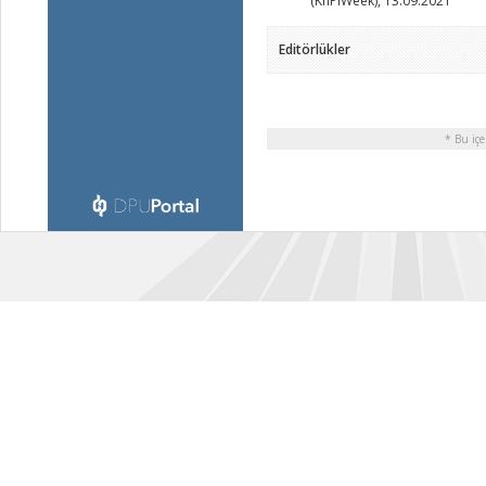
(KhPIWeek), 13.09.2021
Editörlükler
* Bu içe