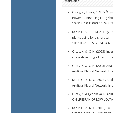
Makaleler
Olcay, K., Tunca, S. G. & Özg
Power Plants Using Long Sho
103312. 10.1109/ACCESS.20
Kadír, O. S. G. T. M. A. Ö. 
plants using long short-ter
10.1109/ACCESS.2024.34325
Olcay, K. &, Ç. N. (2023). Inv
integration on grid performan
Olcay, K. &, Ç. N. (2023). Ana
Artificial Neural Network. En
Kadir, O. &, N. Ç. (2023). Ana
Artificial Neural Network. En
Olcay, K. & Çetinkaya, N. 
ON LIFESPAN OF LOW VOLTAGE CA
Kadir, O. &, N. C. (2018)