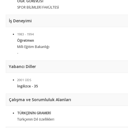
ÖĞR. GÖREVLİSİ
SPOR BİLİMLERİ FAKÜLTESİ
İş Deneyimi
1983 - 1994
Öğretmen
Milli Eğitim Bakanlığı
-
Yabancı Diller
2001 ÜDS
İngilizce - 35
Çalışma ve Sorumluluk Alanları
TÜRKÇENİN GRAMERİ
Türkçenin Dil özellikleri