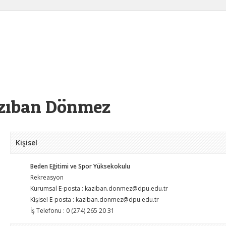
zıban Dönmez
Kişisel
Beden Eğitimi ve Spor Yüksekokulu
Rekreasyon
Kurumsal E-posta : kaziban.donmez@dpu.edu.tr
Kişisel E-posta : kaziban.donmez@dpu.edu.tr
İş Telefonu : 0 (274) 265 20 31