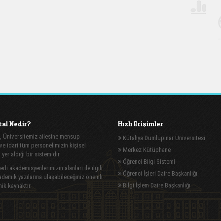
al Nedir?
Hızlı Erişimler
, Üniversitemiz ailesine mensup
Kütahya Dumlupınar Üniversitesi
e idari tüm personelimizin kişisel
Merkez Kütüphane
n yer aldığı bir sistemidir.
Öğrenci Bilgi Sistemi
rli akademisyenlerimizin alanları ile ilgili
Öğrenci İşleri Daire Başkanlığı
demik yazılarına ulaşabileceğiniz önemli
Bilgi İşlem Daire Başkanlığı
ik kaynaktır.