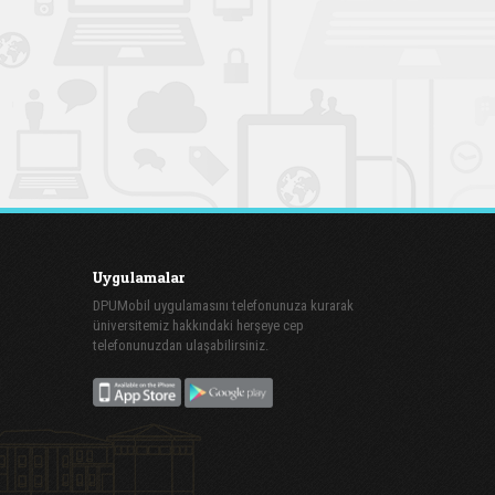
Uygulamalar
DPUMobil uygulamasını telefonunuza kurarak
üniversitemiz hakkındaki herşeye cep
telefonunuzdan ulaşabilirsiniz.