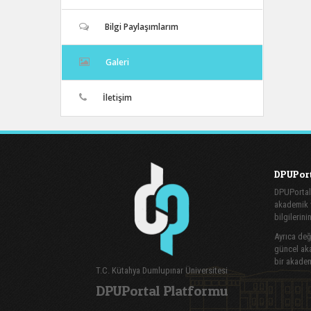
Bilgi Paylaşımlarım
Galeri
İletişim
DPUPort
DPUPortal
akademik v
bilgilerini
Ayrıca değe
güncel aka
bir akadem
T.C. Kütahya Dumlupınar Üniversitesi
DPUPortal Platformu