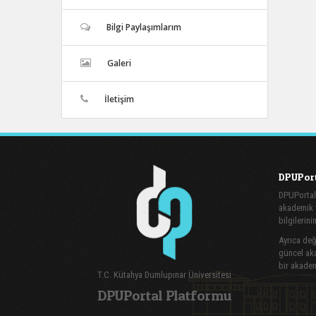
Bilgi Paylaşımlarım
Galeri
İletişim
DPUPort
DPUPortal
akademik v
bilgilerini
Ayrıca değe
güncel aka
bir akadem
T.C. Kütahya Dumlupınar Üniversitesi
DPUPortal Platformu