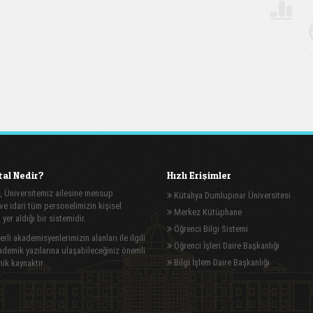
al Nedir?
Hızlı Erişimler
, Üniversitemiz ailesine mensup
Kütahya Dumlupınar Üniversitesi
e idari tüm personelimizin kişisel
Merkez Kütüphane
n yer aldığı bir sistemidir.
Öğrenci Bilgi Sistemi
rli akademisyenlerimizin alanları ile ilgili
Öğrenci İşleri Daire Başkanlığı
demik yazılarına ulaşabileceğiniz önemli
Bilgi İşlem Daire Başkanlığı
ik kaynaktır.