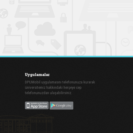
Uygulamalar
DPUMobil uygulamasını telefonunuza kurarak
üniversitemiz hakkındaki herşeye cep
telefonunuzdan ulaşabilirsiniz.