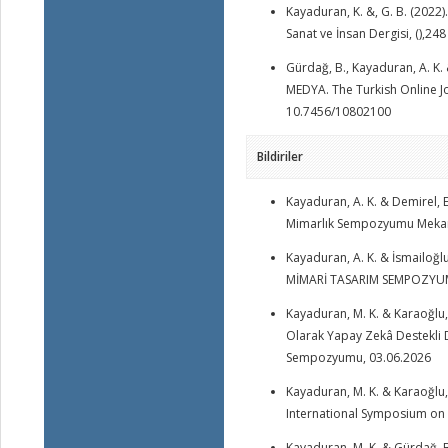
Kayaduran, K. &, G. B. (2022)
Sanat ve İnsan Dergisi, (),248
Gürdağ, B., Kayaduran, A. K
MEDYA. The Turkish Online Jo
10.7456/10802100
Bildiriler
Kayaduran, A. K. & Demirel, E
Mimarlık Sempozyumu Mekan T
Kayaduran, A. K. & İsmailoğlu
MİMARİ TASARIM SEMPOZYUM
Kayaduran, M. K. & Karaoğlu,
Olarak Yapay Zekâ Destekli D
Sempozyumu, 03.06.2026
Kayaduran, M. K. & Karaoğlu, 
International Symposium on I
Kayaduran, M. K. & Gürdağ, B.