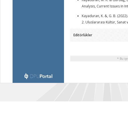
Analysis, Current Issues In I
Kayaduran, K. &, G. B. (2022)
2. Uluslararası Kültür, San
Editörlükler
* Bu içe