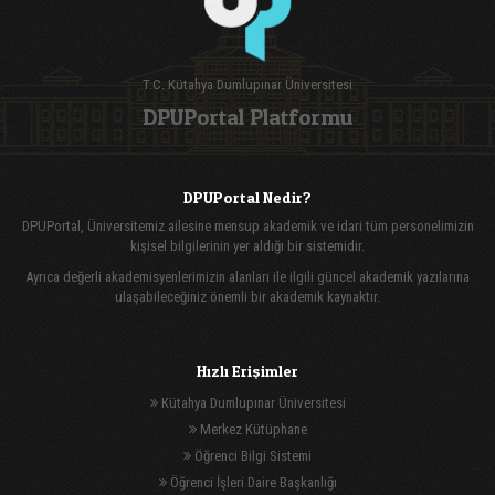
T.C. Kütahya Dumlupınar Üniversitesi
DPUPortal Platformu
DPUPortal Nedir?
DPUPortal, Üniversitemiz ailesine mensup akademik ve idari tüm personelimizin
kişisel bilgilerinin yer aldığı bir sistemidir.
Ayrıca değerli akademisyenlerimizin alanları ile ilgili güncel akademik yazılarına
ulaşabileceğiniz önemli bir akademik kaynaktır.
Hızlı Erişimler
Kütahya Dumlupınar Üniversitesi
Merkez Kütüphane
Öğrenci Bilgi Sistemi
Öğrenci İşleri Daire Başkanlığı