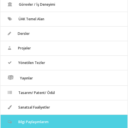
Görevler / İş Deneyimi
ÜAK Temel Alan
Dersler
Projeler
Yönetilen Tezler
Yayınlar
Tasarım/ Patent/ Ödül
Sanatsal Faaliyetler
Bilgi Paylaşımlarım