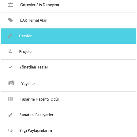
Görevler / İş Deneyimi
ÜAK Temel Alan
Dersler
Projeler
Yönetilen Tezler
Yayınlar
Tasarım/ Patent/ Ödül
Sanatsal Faaliyetler
Bilgi Paylaşımlarım