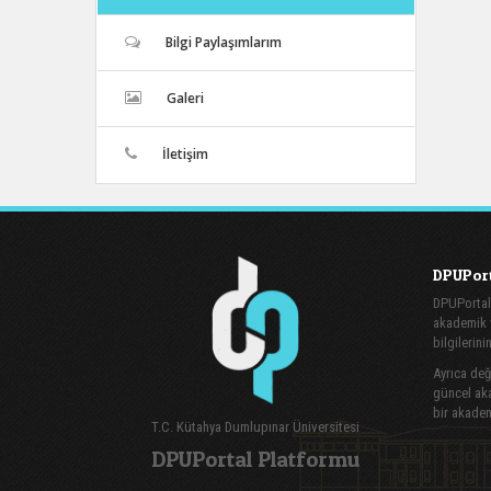
Bilgi Paylaşımlarım
Galeri
İletişim
DPUPort
DPUPortal
akademik v
bilgilerini
Ayrıca değe
güncel aka
bir akadem
T.C. Kütahya Dumlupınar Üniversitesi
DPUPortal Platformu