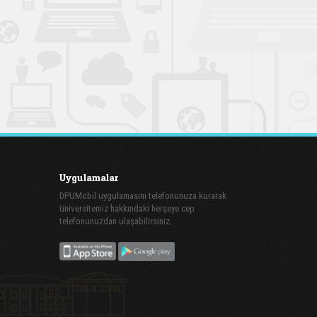
Uygulamalar
DPUMobil uygulamasını telefonunuza kurarak
üniversitemiz hakkındaki herşeye cep
telefonunuzdan ulaşabilirsiniz.