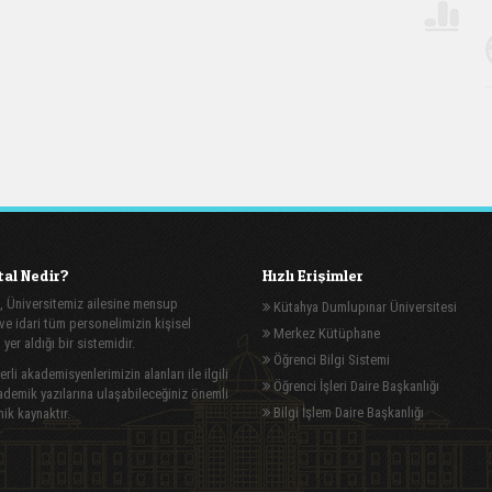
al Nedir?
Hızlı Erişimler
, Üniversitemiz ailesine mensup
Kütahya Dumlupınar Üniversitesi
e idari tüm personelimizin kişisel
Merkez Kütüphane
n yer aldığı bir sistemidir.
Öğrenci Bilgi Sistemi
rli akademisyenlerimizin alanları ile ilgili
Öğrenci İşleri Daire Başkanlığı
demik yazılarına ulaşabileceğiniz önemli
Bilgi İşlem Daire Başkanlığı
ik kaynaktır.