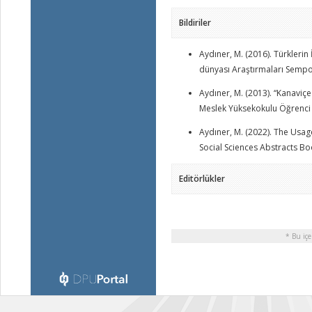
Bildiriler
Aydıner, M. (2016). Türklerin 
dünyası Araştırmaları Semp
Aydıner, M. (2013). “Kanaviç
Meslek Yüksekokulu Öğrenci 
Aydıner, M. (2022). The Usag
Social Sciences Abstracts Bo
Editörlükler
* Bu içe