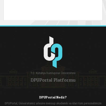
T.C. Kütahya Dumlupınar Üniversitesi
DPUPortal Platformu
DPUPortal Nedir?
DPUPortal, Üniversitemiz ailesine mensup akademik ve idari tüm personelimizin