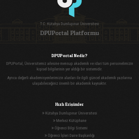
T.C. Kütahya Dumlupınar Üniversitesi
DPUPortal Platformu
DPUPortal Nedir?
DPUPortal, Üniversitemiz ailesine mensup akademik ve idari tüm personelimizin
kişisel bilgilerinin yer aldığı bir sistemidir.
Ayrıca değerli akademisyenlerimizin alanları ile ilgili güncel akademik yazılarına
ulaşabileceğiniz önemli bir akademik kaynaktır.
Hızlı Erişimler
Kütahya Dumlupınar Üniversitesi
Merkez Kütüphane
Öğrenci Bilgi Sistemi
Öğrenci İşleri Daire Başkanlığı