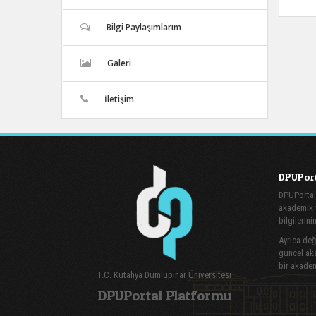
Bilgi Paylaşımlarım
Galeri
İletişim
DPUPort
DPUPortal
akademik v
bilgilerini
Ayrıca değe
güncel aka
bir akadem
T.C. Kütahya Dumlupınar Üniversitesi
DPUPortal Platformu