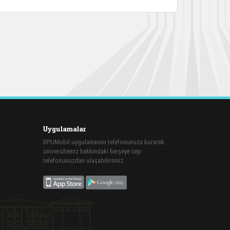
Uygulamalar
DPUMobil uygulamasını telefonunuza kurarak
üniversitemiz hakkındaki herşeye cep
telefonunuzdan ulaşabilirsiniz.