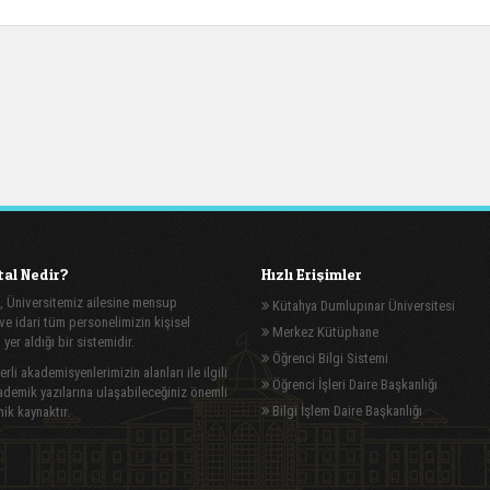
al Nedir?
Hızlı Erişimler
, Üniversitemiz ailesine mensup
Kütahya Dumlupınar Üniversitesi
e idari tüm personelimizin kişisel
Merkez Kütüphane
n yer aldığı bir sistemidir.
Öğrenci Bilgi Sistemi
rli akademisyenlerimizin alanları ile ilgili
Öğrenci İşleri Daire Başkanlığı
demik yazılarına ulaşabileceğiniz önemli
Bilgi İşlem Daire Başkanlığı
ik kaynaktır.