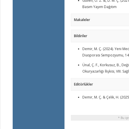
Güven, Ö. Z. &, D. M. Ç. (20
Basım Yayım Dağıtım
Makaleler
Bildiriler
Demir, M. Ç. (2024). Yeni Med
Diasporası Sempozyumu, 14
Ünal, Ç. F., Korkusuz, B., De
Okuryazarlığı İlişkisi, VIII. 
Editörlükler
Demir, M. Ç. & Çelik, H. (20
* Bu içe