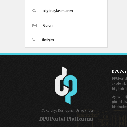
Bilgi Paylaşımlarım
Galeri
İletişim
DPUPort
DPUPortal
akademik v
bilgilerini
Ayrıca değe
güncel aka
bir akadem
T.C. Kütahya Dumlupınar Üniversitesi
DPUPortal Platformu