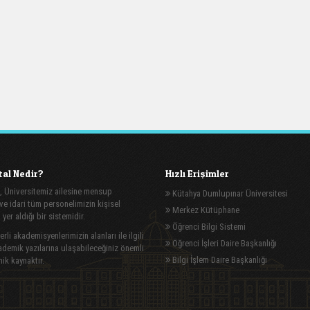
al Nedir?
Hızlı Erişimler
, Üniversitemiz ailesine mensup
Kütahya Dumlupınar Üniversitesi
e idari tüm personelimizin kişisel
Merkez Kütüphane
n yer aldığı bir sistemidir.
Öğrenci Bilgi Sistemi
rli akademisyenlerimizin alanları ile ilgili
Öğrenci İşleri Daire Başkanlığı
demik yazılarına ulaşabileceğiniz önemli
Bilgi İşlem Daire Başkanlığı
ik kaynaktır.