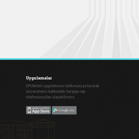
Uygulamalar
DPUMobil uygulamasını telefonunuza kurarak
üniversitemiz hakkındaki herşeye cep
telefonunuzdan ulaşabilirsiniz.