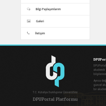
Bilgi Paylaşımlarım
Galeri
İletişim
DPUPort
DPUPortal
akademik v
bilgilerini
Ayrıca değe
güncel aka
bir akadem
T.C. Kütahya Dumlupınar Üniversitesi
DPUPortal Platformu