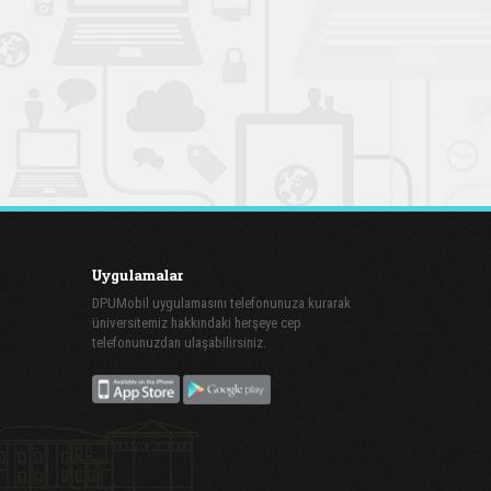
Uygulamalar
DPUMobil uygulamasını telefonunuza kurarak
üniversitemiz hakkındaki herşeye cep
telefonunuzdan ulaşabilirsiniz.