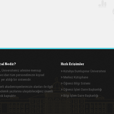
al Nedir?
Hızlı Erişimler
, Üniversitemiz ailesine mensup
Kütahya Dumlupınar Üniversitesi
e idari tüm personelimizin kişisel
Merkez Kütüphane
n yer aldığı bir sistemidir.
Öğrenci Bilgi Sistemi
rli akademisyenlerimizin alanları ile ilgili
Öğrenci İşleri Daire Başkanlığı
demik yazılarına ulaşabileceğiniz önemli
Bilgi İşlem Daire Başkanlığı
ik kaynaktır.