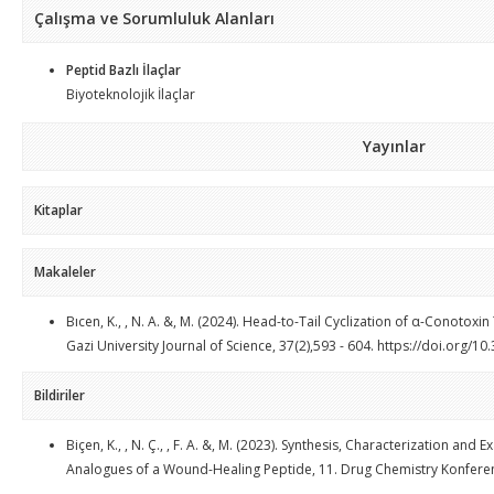
Çalışma ve Sorumluluk Alanları
Peptid Bazlı İlaçlar
Biyoteknolojik İlaçlar
Yayınlar
Kitaplar
Makaleler
Bıcen, K., , N. A. &, M. (2024). Head-to-Tail Cyclization of α-Conotoxi
Gazi University Journal of Science, 37(2),593 - 604. https://doi.org/
Bildiriler
Biçen, K., , N. Ç., , F. A. &, M. (2023). Synthesis, Characterization and 
Analogues of a Wound-Healing Peptide, 11. Drug Chemistry Konfere