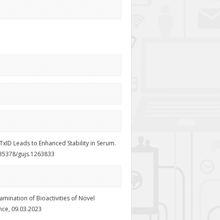
n TxID Leads to Enhanced Stability in Serum.
10.35378/gujs.1263833
Examination of Bioactivities of Novel
nce, 09.03.2023