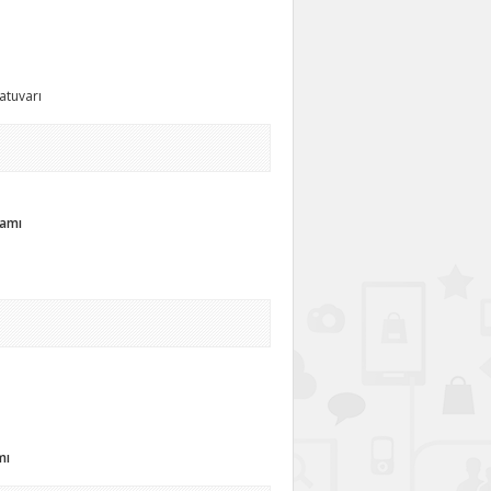
atuvarı
ramı
mı