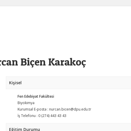
can Biçen Karakoç
Kişisel
Fen Edebiyat Fakültesi
Biyokimya
Kurumsal E-posta : nurcan.bicen@dpu.edu.tr
İş Telefonu : 0 (274) 443 43 43
Eğitim Durumu