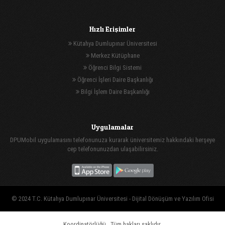
Hızlı Erişimler
Kütahya Dumlupınar Üniversitesi
Merkez Kütüphane
Öğrenci Bilgi Sistemi
Öğrenci İşleri Daire Başkanlığı
Bilgi İşlem Daire Başkanlığı
Uygulamalar
DPUMobil uygulamasını telefonunuza kurarak üniversitemiz hakkındaki herşeye
cep telefonunuzdan ulaşabilirsiniz.
© 2024 T.C. Kütahya Dumlupınar Üniversitesi -
Dijital Dönüşüm ve Yazılım Ofisi
Koordinatörlüğü
, Tüm hakları saklıdır.