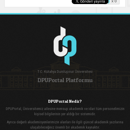
x 0
T.C. Kütahya Dumlupınar Üniversitesi
DPUPortal Platformu
DPUPortal Nedir?
DPUPortal, Üniversitemiz ailesine mensup akademik ve idari tüm personelimizin
kişisel bilgilerinin yer aldığı bir sistemidir.
Ayrıca değerli akademisyenlerimizin alanları ile ilgili güncel akademik yazılarına
ulaşabileceğiniz önemli bir akademik kaynaktır.