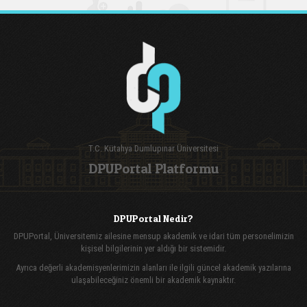
T.C. Kütahya Dumlupınar Üniversitesi
DPUPortal Platformu
DPUPortal Nedir?
DPUPortal, Üniversitemiz ailesine mensup akademik ve idari tüm personelimizin
kişisel bilgilerinin yer aldığı bir sistemidir.
Ayrıca değerli akademisyenlerimizin alanları ile ilgili güncel akademik yazılarına
ulaşabileceğiniz önemli bir akademik kaynaktır.