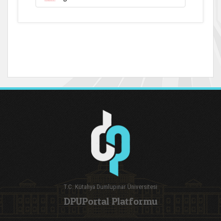
T.C. Kütahya Dumlupınar Üniversitesi
DPUPortal Platformu