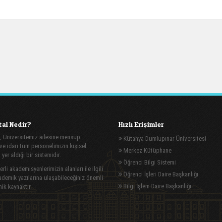
al Nedir?
Hızlı Erişimler
, Üniversitemiz ailesine mensup
Kütahya Dumlupınar Üniversitesi
e idari tüm personelimizin kişisel
Merkez Kütüphane
n yer aldığı bir sistemidir.
Öğrenci Bilgi Sistemi
rli akademisyenlerimizin alanları ile ilgili
Öğrenci İşleri Daire Başkanlığı
demik yazılarına ulaşabileceğiniz önemli
Bilgi İşlem Daire Başkanlığı
ik kaynaktır.