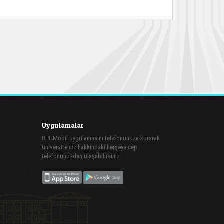
Uygulamalar
DPUMobil uygulamasını telefonunuza kurarak
üniversitemiz hakkındaki herşeye cep
telefonunuzdan ulaşabilirsiniz.