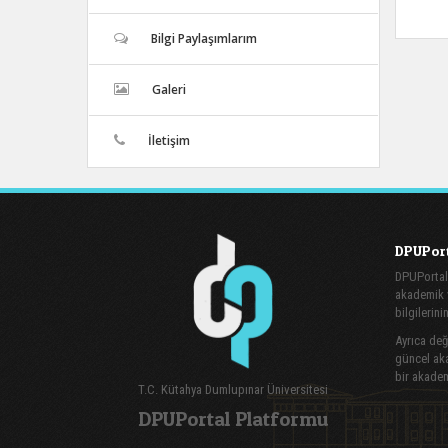
Bilgi Paylaşımlarım
Galeri
İletişim
DPUPort
DPUPortal
akademik v
bilgilerini
Ayrıca değe
güncel aka
bir akadem
T.C. Kütahya Dumlupınar Üniversitesi
DPUPortal Platformu